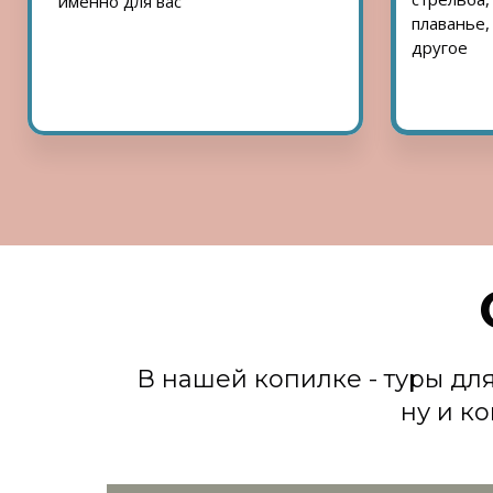
именно для вас
плаванье,
другое
В нашей копилке - туры для
ну и к